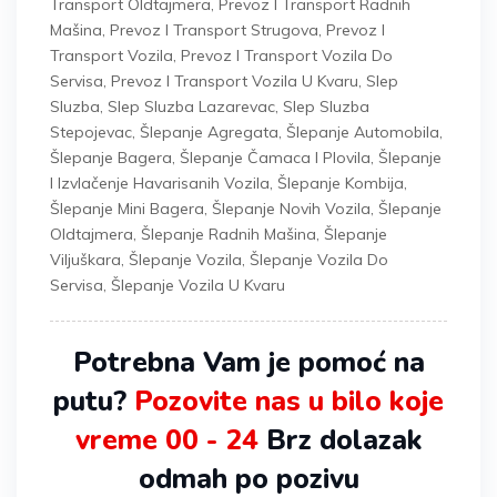
Transport Oldtajmera
,
Prevoz I Transport Radnih
Mašina
,
Prevoz I Transport Strugova
,
Prevoz I
Transport Vozila
,
Prevoz I Transport Vozila Do
Servisa
,
Prevoz I Transport Vozila U Kvaru
,
Slep
Sluzba
,
Slep Sluzba Lazarevac
,
Slep Sluzba
Stepojevac
,
Šlepanje Agregata
,
Šlepanje Automobila
,
Šlepanje Bagera
,
Šlepanje Čamaca I Plovila
,
Šlepanje
I Izvlačenje Havarisanih Vozila
,
Šlepanje Kombija
,
Šlepanje Mini Bagera
,
Šlepanje Novih Vozila
,
Šlepanje
Oldtajmera
,
Šlepanje Radnih Mašina
,
Šlepanje
Viljuškara
,
Šlepanje Vozila
,
Šlepanje Vozila Do
Servisa
,
Šlepanje Vozila U Kvaru
Potrebna Vam je pomoć na
putu?
Pozovite nas u bilo koje
vreme 00 - 24
Brz dolazak
odmah po pozivu