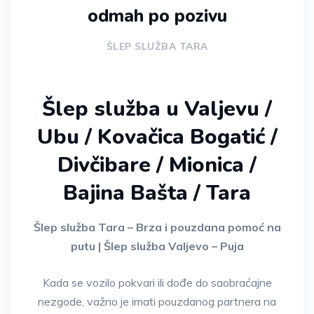
odmah po pozivu
ŠLEP SLUŽBA TARA
Šlep služba u Valjevu /
Ubu / Kovačica Bogatić /
Divčibare / Mionica /
Bajina Bašta / Tara
Šlep služba Tara – Brza i pouzdana pomoć na
putu | Šlep služba Valjevo – Puja
Kada se vozilo pokvari ili dođe do saobraćajne
nezgode, važno je imati pouzdanog partnera na