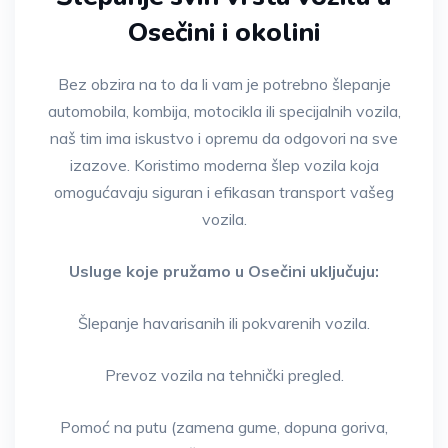
Osečini i okolini
Bez obzira na to da li vam je potrebno šlepanje
automobila, kombija, motocikla ili specijalnih vozila,
naš tim ima iskustvo i opremu da odgovori na sve
izazove. Koristimo moderna šlep vozila koja
omogućavaju siguran i efikasan transport vašeg
vozila.
Usluge koje pružamo u Osečini uključuju:
Šlepanje havarisanih ili pokvarenih vozila.
Prevoz vozila na tehnički pregled.
Pomoć na putu (zamena gume, dopuna goriva,