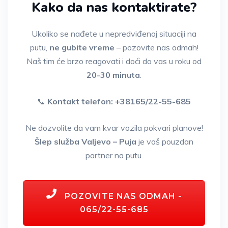
Kako da nas kontaktirate?
Ukoliko se nađete u nepredviđenoj situaciji na
putu,
ne gubite vreme
– pozovite nas odmah!
Naš tim će brzo reagovati i doći do vas u roku od
20-30 minuta
.
📞
Kontakt telefon: +38165/22-55-685
Ne dozvolite da vam kvar vozila pokvari planove!
Šlep služba Valjevo – Puja
je vaš pouzdan
partner na putu.
POZOVITE NAS ODMAH -
065/22-55-685