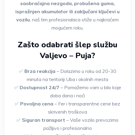
saobraćajna nezgoda, probušena guma,
ispražnjen akumulator ili zaključani ključevi u
vozilu
, naš tim profesionalaca stiže u najkraćem
mogućem roku.
Zašto odabrati šlep službu
Valjevo – Puja?
✅
Brza reakcija
– Dolazimo u roku od 20-30
minuta na teritoriji Uba i okolnih mesta
✅
Dostupnost 24/7
– Pomažemo vam u bilo koje
doba dana i noći
✅
Povoljna cena
– Fer i transparentne cene bez
skrivenih troškova
✅
Siguran transport
– Vaše vozilo prevozimo
pažljivo i profesionalno