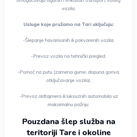
omogućavaju siguran i efikasan transport vašeg
vozila.
Usluge koje pružamo na Tari uključuju:
-Šlepanje havarisanih ili pokvarenih vozila.
-Prevoz vozila na tehnički pregled.
-Pomoć na putu (zamena gume, dopuna goriva,
otključavanje vozila).
-Prevoz oldtajmera ili luksuznih automobila uz
maksimalnu pažnju.
Pouzdana šlep služba na
teritoriji Tare i okoline