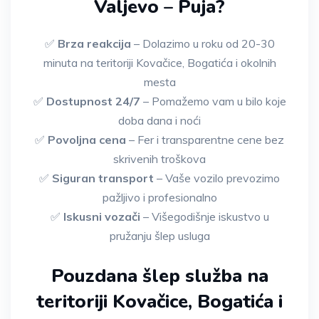
Valjevo – Puja?
✅
Brza reakcija
– Dolazimo u roku od 20-30
minuta na teritoriji Kovačice, Bogatića i okolnih
mesta
✅
Dostupnost 24/7
– Pomažemo vam u bilo koje
doba dana i noći
✅
Povoljna cena
– Fer i transparentne cene bez
skrivenih troškova
✅
Siguran transport
– Vaše vozilo prevozimo
pažljivo i profesionalno
✅
Iskusni vozači
– Višegodišnje iskustvo u
pružanju šlep usluga
Pouzdana šlep služba na
teritoriji Kovačice, Bogatića i