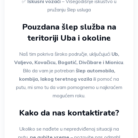
✅
Iskusni vozači
– Višegodišnje iskustvo u
pružanju šlep usluga
Pouzdana šlep služba na
teritoriji Uba i okoline
Naš tim pokriva široko područje, uključujući
Ub,
Valjevo, Kovačicu, Bogatić, Divčibare i Mionicu
.
Bilo da vam je potreban
šlep automobila,
kombija, lakog teretnog vozila
ili pomoć na
putu, mi smo tu da vam pomognemo u najkraćem
mogućem roku.
Kako da nas kontaktirate?
Ukoliko se nađete u nepredviđenoj situaciji na
putu,
ne gubite vreme
– pozovite nas odmah!