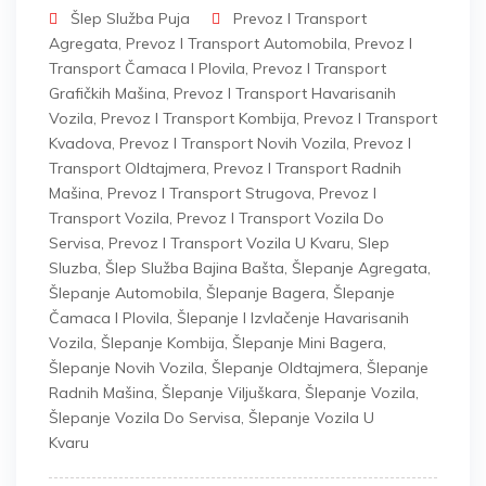
Šlep Služba Puja
Prevoz I Transport
Agregata
,
Prevoz I Transport Automobila
,
Prevoz I
Transport Čamaca I Plovila
,
Prevoz I Transport
Grafičkih Mašina
,
Prevoz I Transport Havarisanih
Vozila
,
Prevoz I Transport Kombija
,
Prevoz I Transport
Kvadova
,
Prevoz I Transport Novih Vozila
,
Prevoz I
Transport Oldtajmera
,
Prevoz I Transport Radnih
Mašina
,
Prevoz I Transport Strugova
,
Prevoz I
Transport Vozila
,
Prevoz I Transport Vozila Do
Servisa
,
Prevoz I Transport Vozila U Kvaru
,
Slep
Sluzba
,
Šlep Služba Bajina Bašta
,
Šlepanje Agregata
,
Šlepanje Automobila
,
Šlepanje Bagera
,
Šlepanje
Čamaca I Plovila
,
Šlepanje I Izvlačenje Havarisanih
Vozila
,
Šlepanje Kombija
,
Šlepanje Mini Bagera
,
Šlepanje Novih Vozila
,
Šlepanje Oldtajmera
,
Šlepanje
Radnih Mašina
,
Šlepanje Viljuškara
,
Šlepanje Vozila
,
Šlepanje Vozila Do Servisa
,
Šlepanje Vozila U
Kvaru