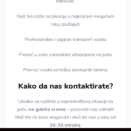
Mitrovac.
Naš tim stiže na lokaciju u najkraćem mogućem
roku, pružajući:
Profesionalan i siguran transport vozila.
Pomoć u svim vanrednim situacijama na putu.
Prevoz vozila sa teško dostupnih terena.
Kako da nas kontaktirate?
Ukoliko se nađete u nepredviđenoj situaciji na
putu,
ne gubite vreme
– pozovite nas odmah!
Naš tim će brzo reagovati i doći do vas u roku od
20-30 minuta
.