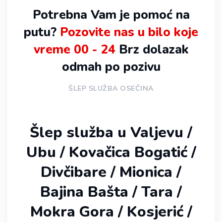
Potrebna Vam je pomoć na
putu?
Pozovite nas u bilo koje
vreme 00 - 24
Brz dolazak
odmah po pozivu
ŠLEP SLUŽBA OSEČINA
Šlep služba u Valjevu /
Ubu / Kovačica Bogatić /
Divčibare / Mionica /
Bajina Bašta / Tara /
Mokra Gora / Kosjerić /