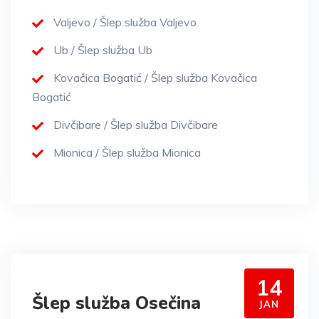
Valjevo / Šlep služba Valjevo
Ub / Šlep služba Ub
Kovačica Bogatić / Šlep služba Kovačica
Bogatić
Divčibare / Šlep služba Divčibare
Mionica / Šlep služba Mionica
14
Šlep služba Osečina
JAN