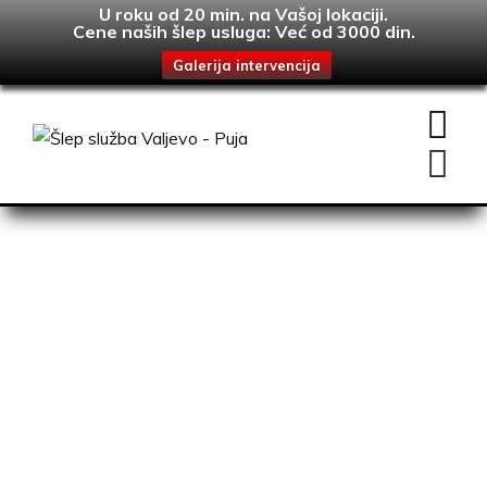
U roku od 20 min. na Vašoj lokaciji.
Cene naših šlep usluga: Već od 3000 din.
Galerija intervencija
Skip
to
content
Kategorija: Prevoz i