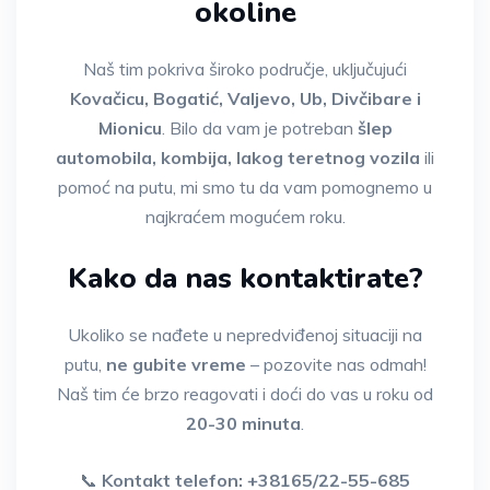
okoline
Naš tim pokriva široko područje, uključujući
Kovačicu, Bogatić, Valjevo, Ub, Divčibare i
Mionicu
. Bilo da vam je potreban
šlep
automobila, kombija, lakog teretnog vozila
ili
pomoć na putu, mi smo tu da vam pomognemo u
najkraćem mogućem roku.
Kako da nas kontaktirate?
Ukoliko se nađete u nepredviđenoj situaciji na
putu,
ne gubite vreme
– pozovite nas odmah!
Naš tim će brzo reagovati i doći do vas u roku od
20-30 minuta
.
📞
Kontakt telefon: +38165/22-55-685