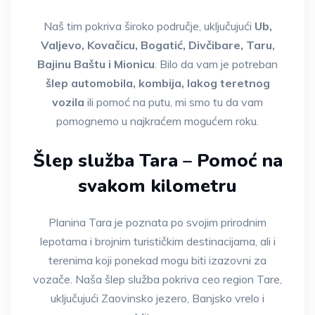
Naš tim pokriva široko područje, uključujući
Ub,
Valjevo, Kovačicu, Bogatić, Divčibare, Taru,
Bajinu Baštu i Mionicu
. Bilo da vam je potreban
šlep automobila, kombija, lakog teretnog
vozila
ili pomoć na putu, mi smo tu da vam
pomognemo u najkraćem mogućem roku.
Šlep služba Tara – Pomoć na
svakom kilometru
Planina Tara je poznata po svojim prirodnim
lepotama i brojnim turističkim destinacijama, ali i
terenima koji ponekad mogu biti izazovni za
vozače. Naša šlep služba pokriva ceo region Tare,
uključujući Zaovinsko jezero, Banjsko vrelo i