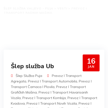
transport radnih mašina
ŠLEP SLUŽBA VALJEVO - PUJA
>
VESTI
>
PREVOZ I
TRANSPORT RADNIH MAŠINA
16
Šlep služba Ub
JAN
Šlep Služba Puja
Prevoz I Transport
Agregata
,
Prevoz I Transport Automobila
,
Prevoz I
Transport Čamaca I Plovila
,
Prevoz I Transport
Grafičkih Mašina
,
Prevoz I Transport Havarisanih
Vozila
,
Prevoz I Transport Kombija
,
Prevoz I Transport
Kvadova
,
Prevoz I Transport Novih Vozila
,
Prevoz I