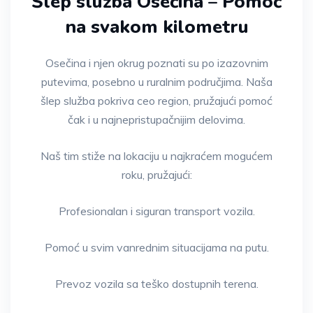
Šlep služba Osečina – Pomoć
na svakom kilometru
Osečina i njen okrug poznati su po izazovnim
putevima, posebno u ruralnim područjima. Naša
šlep služba pokriva ceo region, pružajući pomoć
čak i u najnepristupačnijim delovima.
Naš tim stiže na lokaciju u najkraćem mogućem
roku, pružajući:
Profesionalan i siguran transport vozila.
Pomoć u svim vanrednim situacijama na putu.
Prevoz vozila sa teško dostupnih terena.