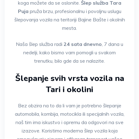
koga možete da se oslonite.
Šlep služba Tara
Puja
pruža brzu, profesionalnu i povoljnu uslugu
šlepovanja vozila na teritoriji Bajine Bašte i okolnih
mesta.
Naša šlep služba radi
24 sata dnevno
, 7 dana u
nedelji, kako bismo vam pomogli u svakom
trenutku, bilo gde da se nalazite.
Šlepanje svih vrsta vozila na
Tari i okolini
Bez obzira na to da li vam je potrebno šlepanje
automobila, kombija, motocikla ili specijalnih vozila,
naš tim ima iskustvo i opremu da odgovori na sve
izazove. Koristimo moderna šlep vozila koja