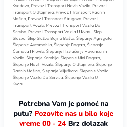
Kvadova
,
Prevoz I Transport Novih Vozila
,
Prevoz I
Transport Oldtajmera
,
Prevoz I Transport Radnih
Mašina
,
Prevoz I Transport Strugova
,
Prevoz I
Transport Vozila
,
Prevoz I Transport Vozila Do
Servisa
,
Prevoz I Transport Vozila U Kvaru
,
Slep
Sluzba
,
Šlep Služba Bajina Bašta
,
Šlepanje Agregata
,
Šlepanje Automobila
,
Šlepanje Bagera
,
Šlepanje
Čamaca I Plovila
,
Šlepanje I Izvlačenje Havarisanih
Vozila
,
Šlepanje Kombija
,
Šlepanje Mini Bagera
,
Šlepanje Novih Vozila
,
Šlepanje Oldtajmera
,
Šlepanje
Radnih Mašina
,
Šlepanje Viljuškara
,
Šlepanje Vozila
,
Šlepanje Vozila Do Servisa
,
Šlepanje Vozila U
Kvaru
Potrebna Vam je pomoć na
putu?
Pozovite nas u bilo koje
vreme 00 - 24
Brz dolazak