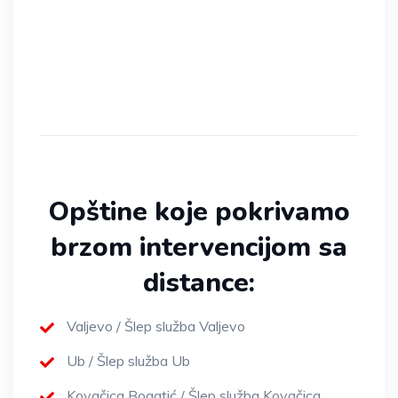
Opštine koje pokrivamo
brzom intervencijom sa
distance:
Valjevo / Šlep služba Valjevo
Ub / Šlep služba Ub
Kovačica Bogatić / Šlep služba Kovačica