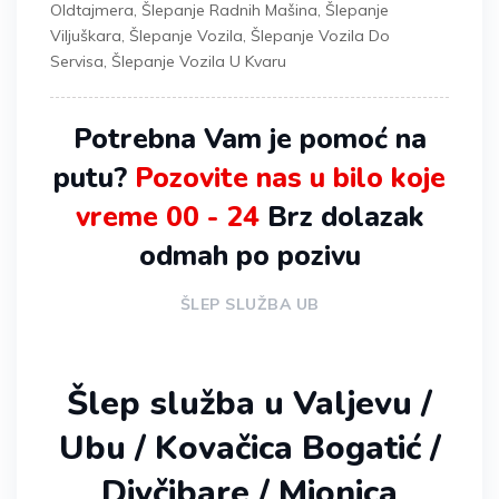
Oldtajmera
,
Šlepanje Radnih Mašina
,
Šlepanje
Viljuškara
,
Šlepanje Vozila
,
Šlepanje Vozila Do
Servisa
,
Šlepanje Vozila U Kvaru
Potrebna Vam je pomoć na
putu?
Pozovite nas u bilo koje
vreme 00 - 24
Brz dolazak
odmah po pozivu
ŠLEP SLUŽBA UB
Šlep služba u Valjevu /
Ubu / Kovačica Bogatić /
Divčibare / Mionica