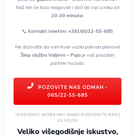
Naš tim će brzo reagovati i doći do vas u roku od
20-30 minuta
.
📞
Kontakt telefon: +38165/22-55-685
Ne dozvolite da vam kvar vozila pokvari planove!
Šlep služba Valjevo – Puja
je vaš pouzdan
partner na putu.
POZOVITE NAS ODMAH -
065/22-55-685
*KORISNICI MOBILNIH SAMO DODIRNITE BROJ
ZA POZIV
Veliko višegodišnje iskustvo,