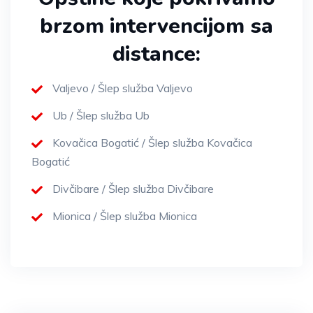
brzom intervencijom sa
distance:
Valjevo / Šlep služba Valjevo
Ub / Šlep služba Ub
Kovačica Bogatić / Šlep služba Kovačica
Bogatić
Divčibare / Šlep služba Divčibare
Mionica / Šlep služba Mionica