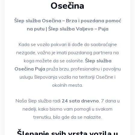
Osečina
Šlep služba Osečina – Brza i pouzdana pomoć
na putu | Šlep služba Valjevo – Puja
Kada se vozilo pokvari ili dođe do saobraćajne
nezgode, važno je imati pouzdanog partnera na
koga možete da se oslonite.
Šlep služba
Osečina Puja
pruža brzu, profesionalnu i povoljnu
uslugu šlepovanja vozila na teritoriji Osečine i
okolnih mesta.
Naša šlep služba radi
24 sata dnevno
, 7 dana u
nedelji, kako bismo vam pomogli u svakom
trenutku, bilo gde da se nalazite.
Šlepanje svih vrsta vozila u