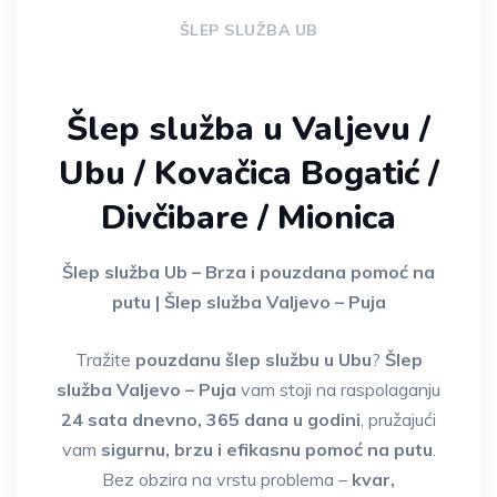
ŠLEP SLUŽBA UB
Šlep služba u Valjevu /
Ubu / Kovačica Bogatić /
Divčibare / Mionica
Šlep služba Ub – Brza i pouzdana pomoć na
putu | Šlep služba Valjevo – Puja
Tražite
pouzdanu šlep službu u Ubu
?
Šlep
služba Valjevo – Puja
vam stoji na raspolaganju
24 sata dnevno, 365 dana u godini
, pružajući
vam
sigurnu, brzu i efikasnu pomoć na putu
.
Bez obzira na vrstu problema –
kvar,