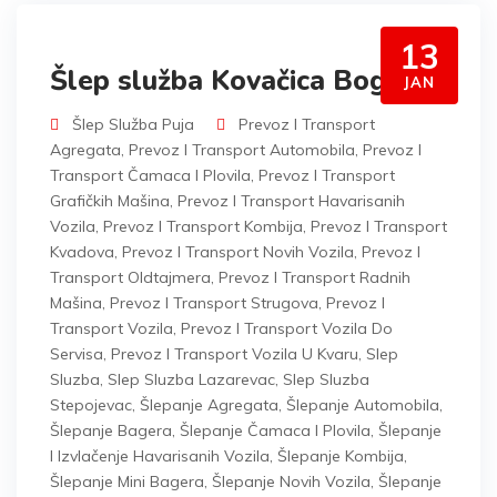
13
Šlep služba Kovačica Bogatić
JAN
Šlep Služba Puja
Prevoz I Transport
Agregata
,
Prevoz I Transport Automobila
,
Prevoz I
Transport Čamaca I Plovila
,
Prevoz I Transport
Grafičkih Mašina
,
Prevoz I Transport Havarisanih
Vozila
,
Prevoz I Transport Kombija
,
Prevoz I Transport
Kvadova
,
Prevoz I Transport Novih Vozila
,
Prevoz I
Transport Oldtajmera
,
Prevoz I Transport Radnih
Mašina
,
Prevoz I Transport Strugova
,
Prevoz I
Transport Vozila
,
Prevoz I Transport Vozila Do
Servisa
,
Prevoz I Transport Vozila U Kvaru
,
Slep
Sluzba
,
Slep Sluzba Lazarevac
,
Slep Sluzba
Stepojevac
,
Šlepanje Agregata
,
Šlepanje Automobila
,
Šlepanje Bagera
,
Šlepanje Čamaca I Plovila
,
Šlepanje
I Izvlačenje Havarisanih Vozila
,
Šlepanje Kombija
,
Šlepanje Mini Bagera
,
Šlepanje Novih Vozila
,
Šlepanje