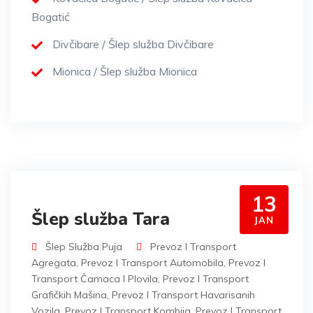
Bogatić
Divčibare / Šlep služba Divčibare
Mionica / Šlep služba Mionica
13
Šlep služba Tara
JAN
Šlep Služba Puja
Prevoz I Transport
Agregata
,
Prevoz I Transport Automobila
,
Prevoz I
Transport Čamaca I Plovila
,
Prevoz I Transport
Grafičkih Mašina
,
Prevoz I Transport Havarisanih
Vozila
,
Prevoz I Transport Kombija
,
Prevoz I Transport