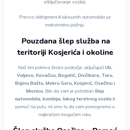
otključavanje vozila).
Prevoz oldtajmera ili luksuznih automobila uz
maksimalnu pažnju.
Pouzdana šlep služba na
.
teritoriji Kosjerića i okoline
Naš tim pokriva široko područje, uključujući
Ub,
Valjevo, Kovačicu, Bogatić, Divčibare, Taru,
Bajinu Baštu, Mokru Goru, Kosjerić, Osečinu i
Mionicu
. Bilo da vam je potreban
šlep
automobila, kombija, lakog teretnog vozila
ili
pomoć na putu, mi smo tu da vam pomognemo u
najkraćem mogućem roku.