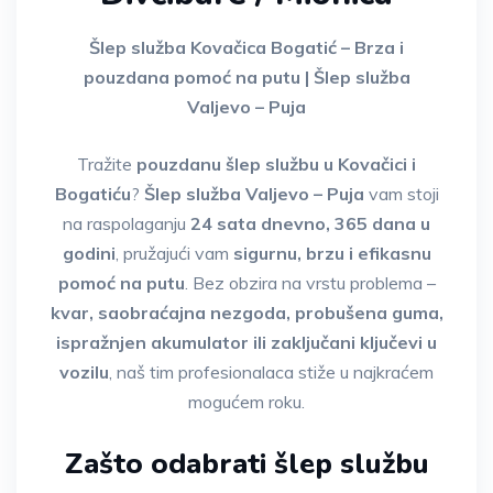
Šlep služba Kovačica Bogatić – Brza i
pouzdana pomoć na putu | Šlep služba
Valjevo – Puja
Tražite
pouzdanu šlep službu u Kovačici i
Bogatiću
?
Šlep služba Valjevo – Puja
vam stoji
na raspolaganju
24 sata dnevno, 365 dana u
godini
, pružajući vam
sigurnu, brzu i efikasnu
pomoć na putu
. Bez obzira na vrstu problema –
kvar, saobraćajna nezgoda, probušena guma,
ispražnjen akumulator ili zaključani ključevi u
vozilu
, naš tim profesionalaca stiže u najkraćem
mogućem roku.
Zašto odabrati šlep službu