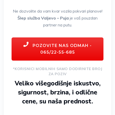
Ne dozvolite da vam kvar vozila pokvari planove!
Šlep služba Valjevo – Puja
je vaš pouzdan
partner na putu.
POZOVITE NAS ODMAH -
065/22-55-685
*KORISNICI MOBILNIH SAMO DODIRNITE BROJ
ZA POZIV
Veliko višegodišnje iskustvo,
sigurnost, brzina, i odlične
cene, su naša prednost.