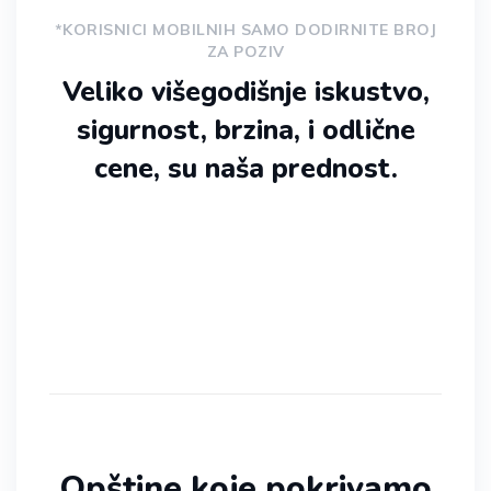
*KORISNICI MOBILNIH SAMO DODIRNITE BROJ
ZA POZIV
Veliko višegodišnje iskustvo,
sigurnost, brzina, i odlične
cene, su naša prednost.
Opštine koje pokrivamo