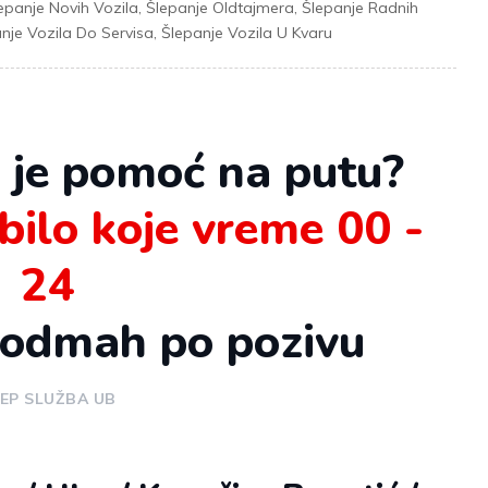
epanje Novih Vozila
,
Šlepanje Oldtajmera
,
Šlepanje Radnih
nje Vozila Do Servisa
,
Šlepanje Vozila U Kvaru
 je pomoć na putu?
bilo koje vreme 00 -
24
 odmah po pozivu
EP SLUŽBA UB