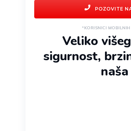
POZOVITE NA
*KORISNICI MOBILNIH
Veliko višeg
sigurnost, brzin
naša