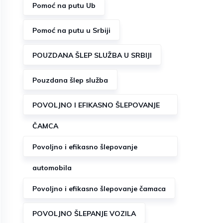
Pomoć na putu Ub
Pomoć na putu u Srbiji
POUZDANA ŠLEP SLUŽBA U SRBIJI
Pouzdana šlep služba
POVOLJNO I EFIKASNO ŠLEPOVANJE
ČAMCA
Povoljno i efikasno šlepovanje
automobila
Povoljno i efikasno šlepovanje čamaca
POVOLJNO ŠLEPANJE VOZILA