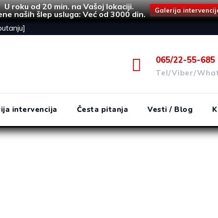
U roku od 20 min. na Vašoj lokaciji.
Galerija intervencij
ne naših šlep usluga: Već od 3000 din.
putanju]
065/22-55-685
Tel/Viber/Wha
ija intervencija
Česta pitanja
Vesti / Blog
K