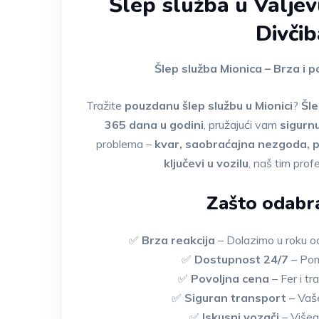
Šlep služba u Valjev
Divčib
Šlep služba Mionica – Brza i 
Tražite
pouzdanu šlep službu u Mionici
?
Šle
365 dana u godini
, pružajući vam
sigurnu
problema –
kvar, saobraćajna nezgoda, p
ključevi u vozilu
, naš tim pro
Zašto odabra
✅
Brza reakcija
– Dolazimo u roku od
✅
Dostupnost 24/7
– Pom
✅
Povoljna cena
– Fer i t
✅
Siguran transport
– Vaše
✅
Iskusni vozači
– Višeg