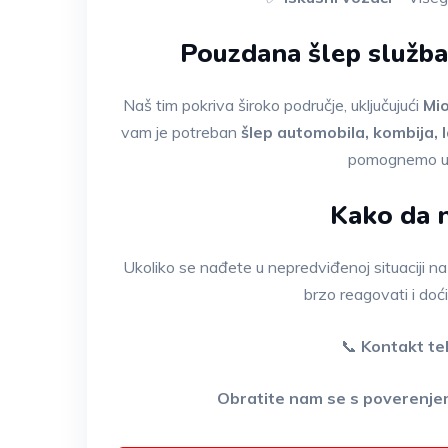
Pouzdana šlep služba n
Naš tim pokriva široko područje, uključujući
Mio
vam je potreban
šlep automobila, kombija, 
pomognemo u 
Kako da n
Ukoliko se nađete u nepredviđenoj situaciji na
brzo reagovati i doć
📞
Kontakt te
Obratite nam se s poverenjem