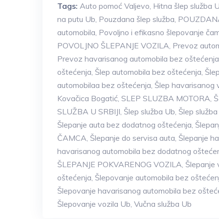
Tags:
Auto pomoć Valjevo
,
Hitna šlep služba 
na putu Ub
,
Pouzdana šlep služba
,
POUZDANA 
automobila
,
Povoljno i efikasno šlepovanje ča
POVOLJNO ŠLEPANJE VOZILA
,
Prevoz auto
Prevoz havarisanog automobila bez oštećenja
oštećenja
,
Šlep automobila bez oštećenja
,
Šle
automobilaa bez oštećenja
,
Šlep havarisanog 
Kovačica Bogatić
,
SLEP SLUZBA MOTORA
,
Š
SLUŽBA U SRBIJI
,
Šlep služba Ub
,
Šlep služba
Šlepanje auta bez dodatnog oštećenja
,
Šlepan
ČAMCA
,
Šlepanje do servisa auta
,
Šlepanje h
havarisanog automobila bez dodatnog ošteće
ŠLEPANJE POKVARENOG VOZILA
,
Šlepanje 
oštećenja
,
Šlepovanje automobila bez oštećen
Šlepovanje havarisanog automobila bez ošteć
Šlepovanje vozila Ub
,
Vučna služba Ub