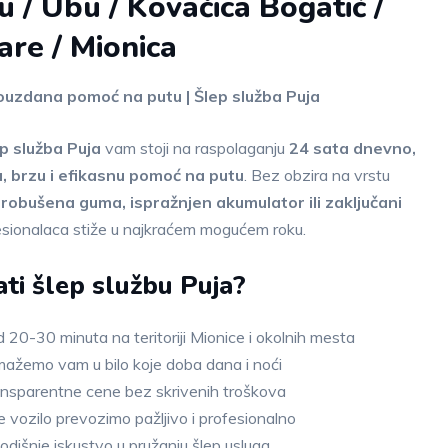
u / Ubu / Kovačica Bogatić /
are / Mionica
pouzdana pomoć na putu | Šlep služba Puja
p služba Puja
vam stoji na raspolaganju
24 sata dnevno,
, brzu i efikasnu pomoć na putu
. Bez obzira na vrstu
robušena guma, ispražnjen akumulator ili zaključani
fesionalaca stiže u najkraćem mogućem roku.
ti šlep službu Puja?
 20-30 minuta na teritoriji Mionice i okolnih mesta
ažemo vam u bilo koje doba dana i noći
ransparentne cene bez skrivenih troškova
 vozilo prevozimo pažljivo i profesionalno
odišnje iskustvo u pružanju šlep usluga