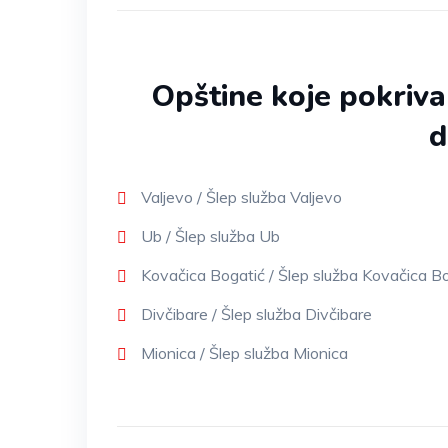
Opštine koje pokriv
d
Valjevo / Šlep služba Valjevo
Ub / Šlep služba Ub
Kovačica Bogatić / Šlep služba Kovačica B
Divčibare / Šlep služba Divčibare
Mionica / Šlep služba Mionica