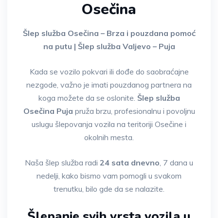
Osečina
Šlep služba Osečina – Brza i pouzdana pomoć
na putu | Šlep služba Valjevo – Puja
Kada se vozilo pokvari ili dođe do saobraćajne
nezgode, važno je imati pouzdanog partnera na
koga možete da se oslonite.
Šlep služba
Osečina Puja
pruža brzu, profesionalnu i povoljnu
uslugu šlepovanja vozila na teritoriji Osečine i
okolnih mesta.
Naša šlep služba radi
24 sata dnevno
, 7 dana u
nedelji, kako bismo vam pomogli u svakom
trenutku, bilo gde da se nalazite.
Šlepanje svih vrsta vozila u