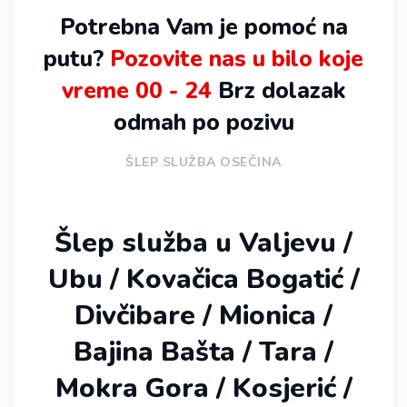
Potrebna Vam je pomoć na
putu?
Pozovite nas u bilo koje
vreme 00 - 24
Brz dolazak
odmah po pozivu
ŠLEP SLUŽBA OSEČINA
Šlep služba u Valjevu /
Ubu / Kovačica Bogatić /
Divčibare / Mionica /
Bajina Bašta / Tara /
Mokra Gora / Kosjerić /