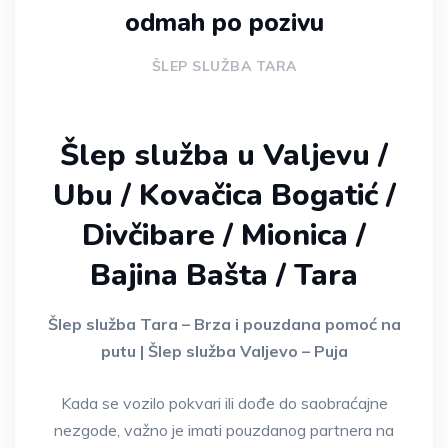
odmah po pozivu
ŠLEP SLUŽBA TARA
Šlep služba u Valjevu /
Ubu / Kovačica Bogatić /
Divčibare / Mionica /
Bajina Bašta / Tara
Šlep služba Tara – Brza i pouzdana pomoć na
putu | Šlep služba Valjevo – Puja
Kada se vozilo pokvari ili dođe do saobraćajne
nezgode, važno je imati pouzdanog partnera na