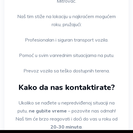
Mitrovac.
Naš tim stiže na lokaciju u najkraćem mogućem
roku, pružajući:
Profesionalan i siguran transport vozila.
Pomoć u svim vanrednim situacijama na putu.
Prevoz vozila sa teško dostupnih terena.
Kako da nas kontaktirate?
Ukoliko se nađete u nepredviđenoj situaciji na
putu,
ne gubite vreme
– pozovite nas odmah!
Naš tim će brzo reagovati i doći do vas u roku od
20-30 minuta
.