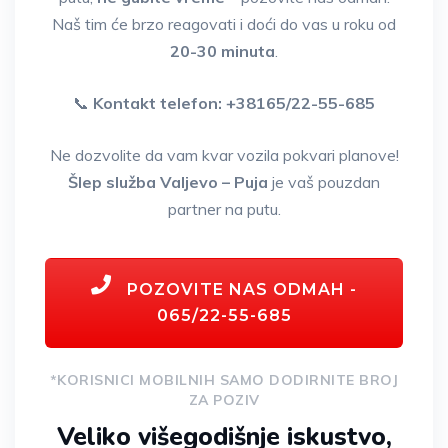
Naš tim će brzo reagovati i doći do vas u roku od
20-30 minuta
.
📞
Kontakt telefon: +38165/22-55-685
Ne dozvolite da vam kvar vozila pokvari planove!
Šlep služba Valjevo – Puja
je vaš pouzdan
partner na putu.
POZOVITE NAS ODMAH -
065/22-55-685
*KORISNICI MOBILNIH SAMO DODIRNITE BROJ
ZA POZIV
Veliko višegodišnje iskustvo,