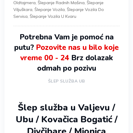
Oldtajmera
,
Šlepanje Radnih Mašina
,
Šlepanje
Viljuškara
,
Šlepanje Vozila
,
Šlepanje Vozila Do
Servisa
,
Šlepanje Vozila U Kvaru
Potrebna Vam je pomoć na
putu?
Pozovite nas u bilo koje
vreme 00 - 24
Brz dolazak
odmah po pozivu
ŠLEP SLUŽBA UB
Šlep služba u Valjevu /
Ubu / Kovačica Bogatić /
Divčibare / Mionica