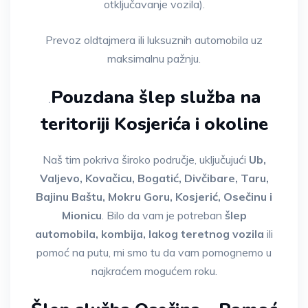
otključavanje vozila).
Prevoz oldtajmera ili luksuznih automobila uz
maksimalnu pažnju.
Pouzdana šlep služba na
.
teritoriji Kosjerića i okoline
Naš tim pokriva široko područje, uključujući
Ub,
Valjevo, Kovačicu, Bogatić, Divčibare, Taru,
Bajinu Baštu, Mokru Goru, Kosjerić, Osečinu i
Mionicu
. Bilo da vam je potreban
šlep
automobila, kombija, lakog teretnog vozila
ili
pomoć na putu, mi smo tu da vam pomognemo u
najkraćem mogućem roku.