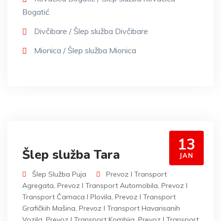
Bogatić
Divčibare / Šlep služba Divčibare
Mionica / Šlep služba Mionica
13
Šlep služba Tara
JAN
Šlep Služba Puja
Prevoz I Transport
Agregata
,
Prevoz I Transport Automobila
,
Prevoz I
Transport Čamaca I Plovila
,
Prevoz I Transport
Grafičkih Mašina
,
Prevoz I Transport Havarisanih
Vozila
,
Prevoz I Transport Kombija
,
Prevoz I Transport