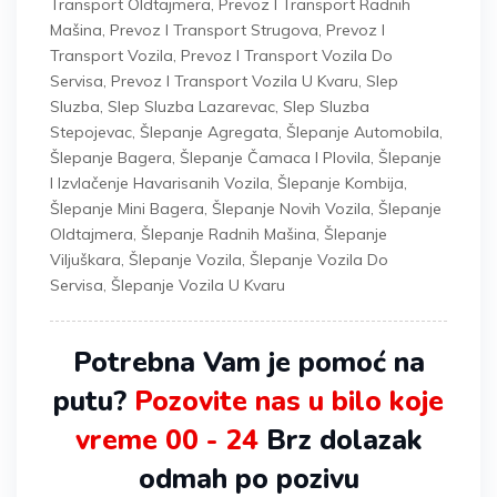
Transport Oldtajmera
,
Prevoz I Transport Radnih
Mašina
,
Prevoz I Transport Strugova
,
Prevoz I
Transport Vozila
,
Prevoz I Transport Vozila Do
Servisa
,
Prevoz I Transport Vozila U Kvaru
,
Slep
Sluzba
,
Slep Sluzba Lazarevac
,
Slep Sluzba
Stepojevac
,
Šlepanje Agregata
,
Šlepanje Automobila
,
Šlepanje Bagera
,
Šlepanje Čamaca I Plovila
,
Šlepanje
I Izvlačenje Havarisanih Vozila
,
Šlepanje Kombija
,
Šlepanje Mini Bagera
,
Šlepanje Novih Vozila
,
Šlepanje
Oldtajmera
,
Šlepanje Radnih Mašina
,
Šlepanje
Viljuškara
,
Šlepanje Vozila
,
Šlepanje Vozila Do
Servisa
,
Šlepanje Vozila U Kvaru
Potrebna Vam je pomoć na
putu?
Pozovite nas u bilo koje
vreme 00 - 24
Brz dolazak
odmah po pozivu