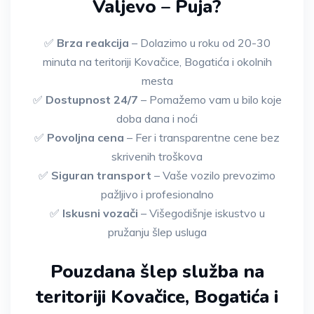
Valjevo – Puja?
✅
Brza reakcija
– Dolazimo u roku od 20-30
minuta na teritoriji Kovačice, Bogatića i okolnih
mesta
✅
Dostupnost 24/7
– Pomažemo vam u bilo koje
doba dana i noći
✅
Povoljna cena
– Fer i transparentne cene bez
skrivenih troškova
✅
Siguran transport
– Vaše vozilo prevozimo
pažljivo i profesionalno
✅
Iskusni vozači
– Višegodišnje iskustvo u
pružanju šlep usluga
Pouzdana šlep služba na
teritoriji Kovačice, Bogatića i