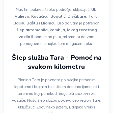
Naš tim pokriva široko područje, uključujući
Ub,
Valjevo, Kovačicu, Bogatić, Divčibare, Taru,
Bajinu Baštu i Mionicu
. Bilo da vam je potreban
šlep automobila, kombija, lakog teretnog
vozila
ili pomoć na putu, mi smo tu da vam
pomognemo u najkraćem mogućem roku.
Šlep služba Tara – Pomoć na
svakom kilometru
Planina Tara je poznata po svojim prirodnim
lepotama i brojnim turističkim destinacijama, ali i
terenima koji ponekad mogu biti izazovni za
vozače. Naša šlep služba pokriva ceo region Tare,
uključujući Zaovinsko jezero, Banjsko vrelo i