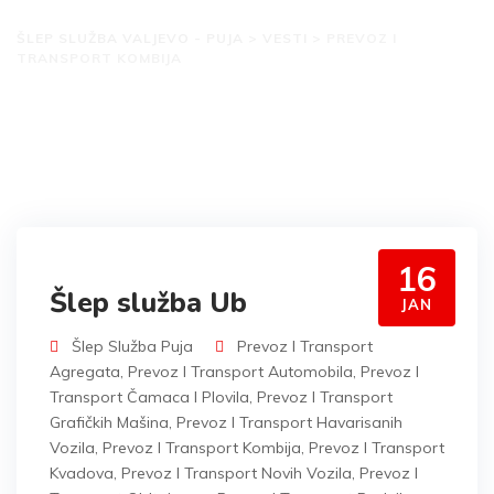
transport kombija
ŠLEP SLUŽBA VALJEVO - PUJA
>
VESTI
>
PREVOZ I
TRANSPORT KOMBIJA
16
Šlep služba Ub
JAN
Šlep Služba Puja
Prevoz I Transport
Agregata
,
Prevoz I Transport Automobila
,
Prevoz I
Transport Čamaca I Plovila
,
Prevoz I Transport
Grafičkih Mašina
,
Prevoz I Transport Havarisanih
Vozila
,
Prevoz I Transport Kombija
,
Prevoz I Transport
Kvadova
,
Prevoz I Transport Novih Vozila
,
Prevoz I