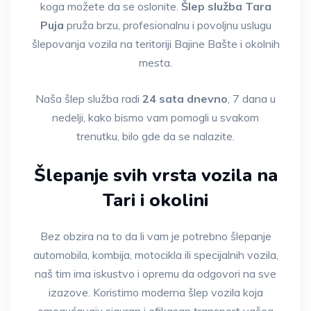
koga možete da se oslonite.
Šlep služba Tara
Puja
pruža brzu, profesionalnu i povoljnu uslugu
šlepovanja vozila na teritoriji Bajine Bašte i okolnih
mesta.
Naša šlep služba radi
24 sata dnevno
, 7 dana u
nedelji, kako bismo vam pomogli u svakom
trenutku, bilo gde da se nalazite.
Šlepanje svih vrsta vozila na
Tari i okolini
Bez obzira na to da li vam je potrebno šlepanje
automobila, kombija, motocikla ili specijalnih vozila,
naš tim ima iskustvo i opremu da odgovori na sve
izazove. Koristimo moderna šlep vozila koja