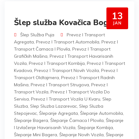
13
Šlep služba Kovačica Bogatić
JAN
Šlep Služba Puja
Prevoz I Transport
Agregata
,
Prevoz I Transport Automobila
,
Prevoz I
Transport Čamaca I Plovila
,
Prevoz I Transport
Grafičkih Mašina
,
Prevoz I Transport Havarisanih
Vozila
,
Prevoz I Transport Kombija
,
Prevoz I Transport
Kvadova
,
Prevoz I Transport Novih Vozila
,
Prevoz I
Transport Oldtajmera
,
Prevoz I Transport Radnih
Mašina
,
Prevoz I Transport Strugova
,
Prevoz I
Transport Vozila
,
Prevoz I Transport Vozila Do
Servisa
,
Prevoz I Transport Vozila U Kvaru
,
Slep
Sluzba
,
Slep Sluzba Lazarevac
,
Slep Sluzba
Stepojevac
,
Šlepanje Agregata
,
Šlepanje Automobila
,
Šlepanje Bagera
,
Šlepanje Čamaca I Plovila
,
Šlepanje
I Izvlačenje Havarisanih Vozila
,
Šlepanje Kombija
,
Šlepanje Mini Bagera
,
Šlepanje Novih Vozila
,
Šlepanje