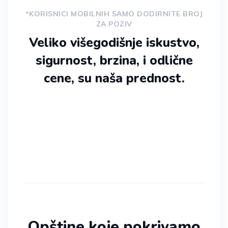
*KORISNICI MOBILNIH SAMO DODIRNITE BROJ
ZA POZIV
Veliko višegodišnje iskustvo,
sigurnost, brzina, i odlične
cene, su naša prednost.
Opštine koje pokrivamo