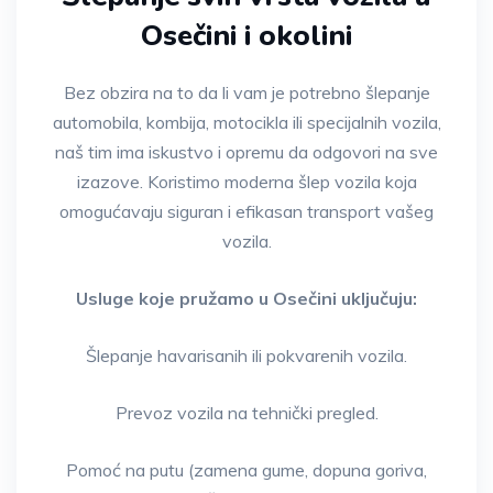
Osečini i okolini
Bez obzira na to da li vam je potrebno šlepanje
automobila, kombija, motocikla ili specijalnih vozila,
naš tim ima iskustvo i opremu da odgovori na sve
izazove. Koristimo moderna šlep vozila koja
omogućavaju siguran i efikasan transport vašeg
vozila.
Usluge koje pružamo u Osečini uključuju:
Šlepanje havarisanih ili pokvarenih vozila.
Prevoz vozila na tehnički pregled.
Pomoć na putu (zamena gume, dopuna goriva,