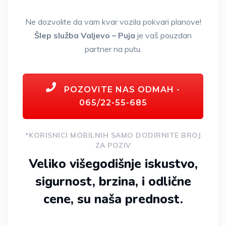
Ne dozvolite da vam kvar vozila pokvari planove!
Šlep služba Valjevo – Puja
je vaš pouzdan
partner na putu.
POZOVITE NAS ODMAH -
065/22-55-685
*KORISNICI MOBILNIH SAMO DODIRNITE BROJ
ZA POZIV
Veliko višegodišnje iskustvo,
sigurnost, brzina, i odlične
cene, su naša prednost.