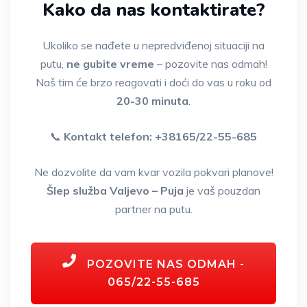
Kako da nas kontaktirate?
Ukoliko se nađete u nepredviđenoj situaciji na
putu,
ne gubite vreme
– pozovite nas odmah!
Naš tim će brzo reagovati i doći do vas u roku od
20-30 minuta
.
📞
Kontakt telefon: +38165/22-55-685
Ne dozvolite da vam kvar vozila pokvari planove!
Šlep služba Valjevo – Puja
je vaš pouzdan
partner na putu.
POZOVITE NAS ODMAH -
065/22-55-685