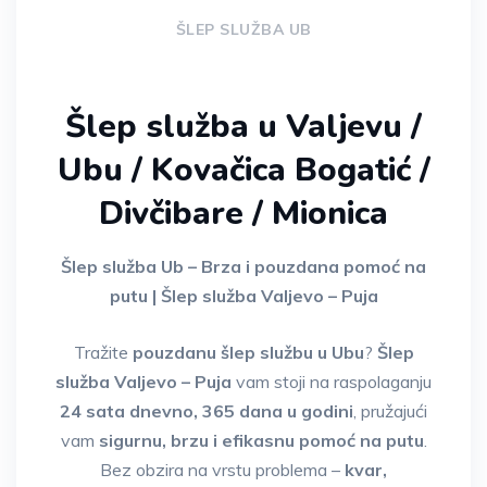
ŠLEP SLUŽBA UB
Šlep služba u Valjevu /
Ubu / Kovačica Bogatić /
Divčibare / Mionica
Šlep služba Ub – Brza i pouzdana pomoć na
putu | Šlep služba Valjevo – Puja
Tražite
pouzdanu šlep službu u Ubu
?
Šlep
služba Valjevo – Puja
vam stoji na raspolaganju
24 sata dnevno, 365 dana u godini
, pružajući
vam
sigurnu, brzu i efikasnu pomoć na putu
.
Bez obzira na vrstu problema –
kvar,