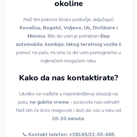
okoline
Naš tim pokriva široko područje, uključujući
Kovačicu, Bogatić, Valjevo, Ub, Divčibare i
Mionicu
. Bilo da vam je potreban
šlep
automobila, kombija, lakog teretnog vozila
ili
pomoć na putu, mi smo tu da vam pomognemo u
najkraćem mogućem roku.
Kako da nas kontaktirate?
Ukoliko se nađete u nepredviđenoj situaciji na
putu,
ne gubite vreme
– pozovite nas odmah!
Naš tim će brzo reagovati i doći do vas u roku od
20-30 minuta
.
📞
Kontakt telefon: +38165/22-55-685