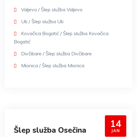
Valjevo / Šlep služba Valjevo
Ub / Šlep služba Ub
Kovačica Bogatić / Šlep služba Kovačica
Bogatić
Divčibare / Šlep služba Divčibare
Mionica / Šlep služba Mionica
14
Šlep služba Osečina
JAN