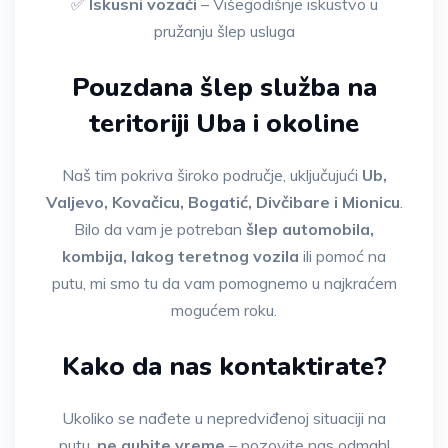
✅
Iskusni vozači
– Višegodišnje iskustvo u
pružanju šlep usluga
Pouzdana šlep služba na
teritoriji Uba i okoline
Naš tim pokriva široko područje, uključujući
Ub,
Valjevo, Kovačicu, Bogatić, Divčibare i Mionicu
.
Bilo da vam je potreban
šlep automobila,
kombija, lakog teretnog vozila
ili pomoć na
putu, mi smo tu da vam pomognemo u najkraćem
mogućem roku.
Kako da nas kontaktirate?
Ukoliko se nađete u nepredviđenoj situaciji na
putu,
ne gubite vreme
– pozovite nas odmah!