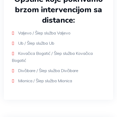
brzom intervencijom sa
distance:
Valjevo / Šlep služba Valjevo
Ub / Šlep služba Ub
Kovačica Bogatić / Šlep služba Kovačica
Bogatić
Divčibare / Šlep služba Divčibare
Mionica / Šlep služba Mionica