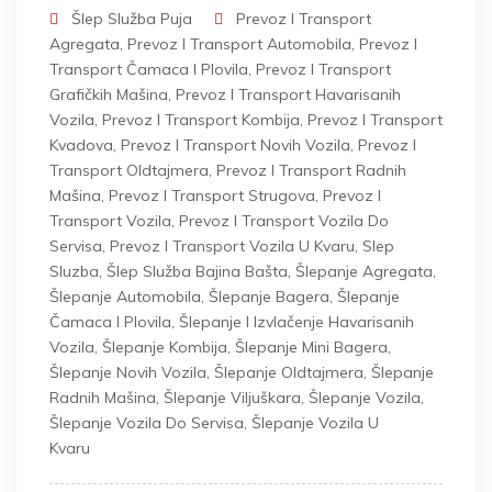
Šlep Služba Puja
Prevoz I Transport
Agregata
,
Prevoz I Transport Automobila
,
Prevoz I
Transport Čamaca I Plovila
,
Prevoz I Transport
Grafičkih Mašina
,
Prevoz I Transport Havarisanih
Vozila
,
Prevoz I Transport Kombija
,
Prevoz I Transport
Kvadova
,
Prevoz I Transport Novih Vozila
,
Prevoz I
Transport Oldtajmera
,
Prevoz I Transport Radnih
Mašina
,
Prevoz I Transport Strugova
,
Prevoz I
Transport Vozila
,
Prevoz I Transport Vozila Do
Servisa
,
Prevoz I Transport Vozila U Kvaru
,
Slep
Sluzba
,
Šlep Služba Bajina Bašta
,
Šlepanje Agregata
,
Šlepanje Automobila
,
Šlepanje Bagera
,
Šlepanje
Čamaca I Plovila
,
Šlepanje I Izvlačenje Havarisanih
Vozila
,
Šlepanje Kombija
,
Šlepanje Mini Bagera
,
Šlepanje Novih Vozila
,
Šlepanje Oldtajmera
,
Šlepanje
Radnih Mašina
,
Šlepanje Viljuškara
,
Šlepanje Vozila
,
Šlepanje Vozila Do Servisa
,
Šlepanje Vozila U
Kvaru