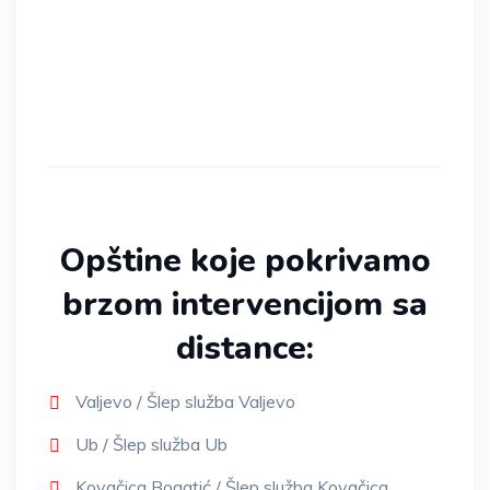
Opštine koje pokrivamo
brzom intervencijom sa
distance:
Valjevo / Šlep služba Valjevo
Ub / Šlep služba Ub
Kovačica Bogatić / Šlep služba Kovačica