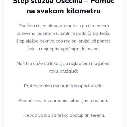
Šlep služba Osečina – Pomoć
na svakom kilometru
Osečina i njen okrug poznati su po izazovnim
putevima, posebno u ruralnim područjima. Naša
šlep služba pokriva ceo region, pružajući pomoć
čak i u najnepristupačnijim delovima.
Naš tim stiže na lokaciju u najkraćem mogućem
roku, pružajući:
Profesionalan i siguran transport vozila.
Pomoć u svim vanrednim situacijama na putu.
Prevoz vozila sa teško dostupnih terena.