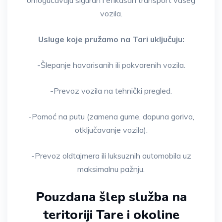
omogućavaju siguran i efikasan transport vašeg
vozila.
Usluge koje pružamo na Tari uključuju:
-Šlepanje havarisanih ili pokvarenih vozila.
-Prevoz vozila na tehnički pregled.
-Pomoć na putu (zamena gume, dopuna goriva,
otključavanje vozila).
-Prevoz oldtajmera ili luksuznih automobila uz
maksimalnu pažnju.
Pouzdana šlep služba na
teritoriji Tare i okoline