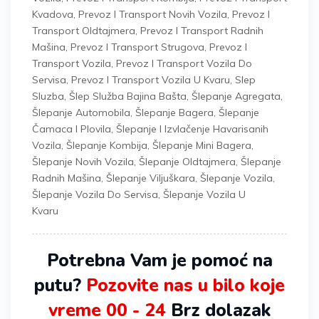
Kvadova
,
Prevoz I Transport Novih Vozila
,
Prevoz I
Transport Oldtajmera
,
Prevoz I Transport Radnih
Mašina
,
Prevoz I Transport Strugova
,
Prevoz I
Transport Vozila
,
Prevoz I Transport Vozila Do
Servisa
,
Prevoz I Transport Vozila U Kvaru
,
Slep
Sluzba
,
Šlep Služba Bajina Bašta
,
Šlepanje Agregata
,
Šlepanje Automobila
,
Šlepanje Bagera
,
Šlepanje
Čamaca I Plovila
,
Šlepanje I Izvlačenje Havarisanih
Vozila
,
Šlepanje Kombija
,
Šlepanje Mini Bagera
,
Šlepanje Novih Vozila
,
Šlepanje Oldtajmera
,
Šlepanje
Radnih Mašina
,
Šlepanje Viljuškara
,
Šlepanje Vozila
,
Šlepanje Vozila Do Servisa
,
Šlepanje Vozila U
Kvaru
Potrebna Vam je pomoć na
putu?
Pozovite nas u bilo koje
vreme 00 - 24
Brz dolazak