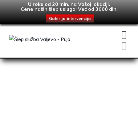
U roku od 20 min. na Vašoj lokaciji.
Cene naših šlep usluga: Već od 3000 din.
Galerija intervencija
Skip
to
content
Kategorija: Prevoz i