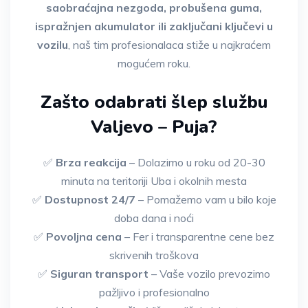
saobraćajna nezgoda, probušena guma,
ispražnjen akumulator ili zaključani ključevi u
vozilu
, naš tim profesionalaca stiže u najkraćem
mogućem roku.
Zašto odabrati šlep službu
Valjevo – Puja?
✅
Brza reakcija
– Dolazimo u roku od 20-30
minuta na teritoriji Uba i okolnih mesta
✅
Dostupnost 24/7
– Pomažemo vam u bilo koje
doba dana i noći
✅
Povoljna cena
– Fer i transparentne cene bez
skrivenih troškova
✅
Siguran transport
– Vaše vozilo prevozimo
pažljivo i profesionalno