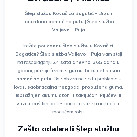
Šlep služba Kovačica Bogatić – Brza i
pouzdana pomoć na putu | Šlep služba
Valjevo – Puja
Tražite
pouzdanu šlep službu u Kovačici i
Bogatiću
?
Šlep služba Valjevo – Puja
vam stoji
na raspolaganju
24 sata dnevno, 365 dana u
godini
, pružajući vam
sigurnu, brzu i efikasnu
pomoć na putu
. Bez obzira na vrstu problema –
kvar, saobraćajna nezgoda, probušena guma,
ispražnjen akumulator ili zaključani ključevi u
vozilu
, naš tim profesionalaca stiže u najkraćem
mogućem roku.
Zašto odabrati šlep službu